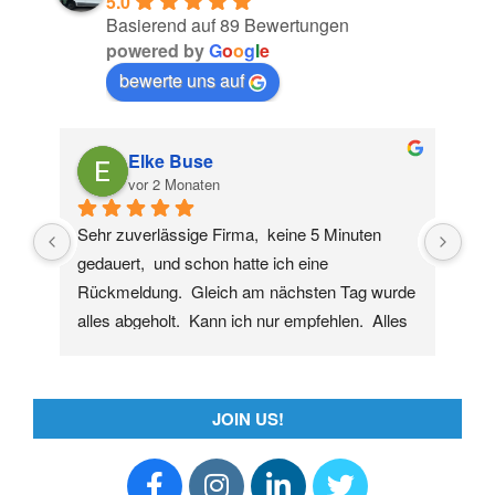
5.0
Basierend auf 89 Bewertungen
powered by
G
o
o
g
l
e
bewerte uns auf
Elke Buse
vor 2 Monaten
Sehr zuverlässige Firma,  keine 5 Minuten 
Wir
gedauert,  und schon hatte ich eine 
Woh
Rückmeldung.  Gleich am nächsten Tag wurde 
(vo
alles abgeholt.  Kann ich nur empfehlen.  Alles 
kom
sauber hinterlassen.  Preis Leistung super.  In 
hat
Zukunft immer unsere erste Anlauf stelle.  
bes
Vielen Dank,  für die schnelle Hilfe
uns
JOIN US!
abs
DAN