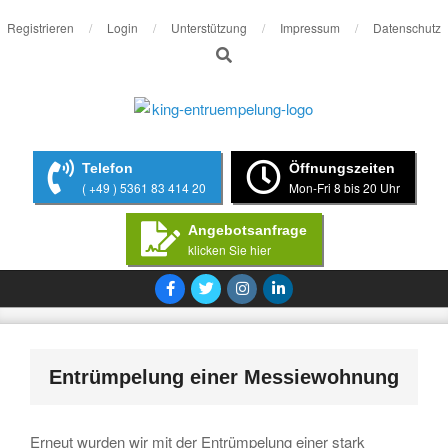
Skip
Registrieren
Login
Unterstützung
Impressum
Datenschutz
Search
to
content
Telefon
Öffnungszeiten
( +49 ) 5361 83 414 20
Mon-Fri 8 bis 20 Uhr
Angebotsanfrage
klicken Sie hier
Primary
Navigation
Menu
Entrümpelung einer Messiewohnung
Erneut wurden wir mit der Entrümpelung einer stark