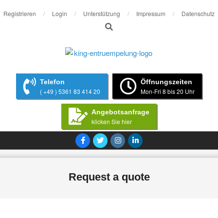
Skip
Registrieren
Login
Unterstützung
Impressum
Datenschutz
Search
to
content
Telefon
Öffnungszeiten
( +49 ) 5361 83 414 20
Mon-Fri 8 bis 20 Uhr
Angebotsanfrage
klicken Sie hier
Primary
Navigation
Menu
Request a quote