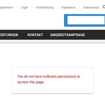
Se
egistrieren
Login
Unterstützung
Impressum
Datenschutz
Telefon
( +49 ) 5361 83 414 20
EISTUNGEN
KONTAKT
ANGEBOTSANFRAGE
You do not have sufficient permissions to
access this page.