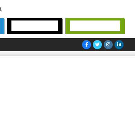
arch
Öffnungszeiten
Angebotsanfrage
Mon-Fri 8 bis 20 Uhr
klicken Sie hier